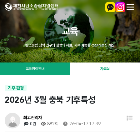
교육
탄소중립 정책 연구와 실행의 허브, 지속 가능한 성장의 중심 제천
교육참여안내
자료실
기후·환경
2026년 3월 충북 기후특성
최고관리자
0건
882회
26-04-17 17:39