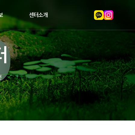
보
센터소개
터
천