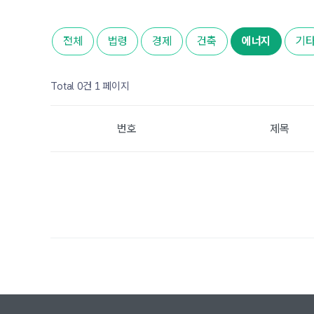
전체
법령
경제
건축
에너지
기
Total 0건
1 페이지
번호
제목