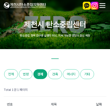
제천시 탄소중립센터
탄소중립 정책 연구와 실행의 허브, 지속 가능한 성장의 중심 제천
전체
법령
경제
건축
에너지
기타
Total 1건
1 페이지
번호
제목
날짜