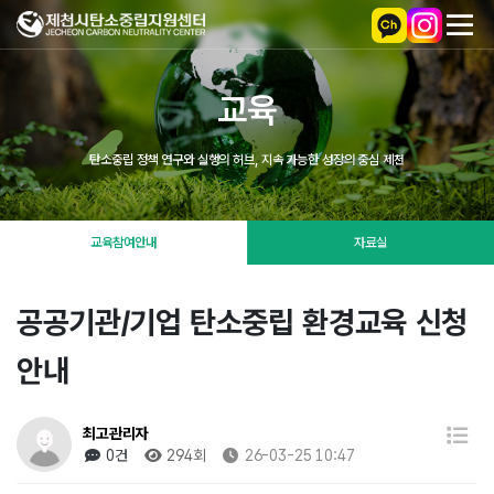
교육
탄소중립 정책 연구와 실행의 허브, 지속 가능한 성장의 중심 제천
교육참여안내
자료실
공공기관/기업 탄소중립 환경교육 신청
안내
최고관리자
0건
294회
26-03-25 10:47