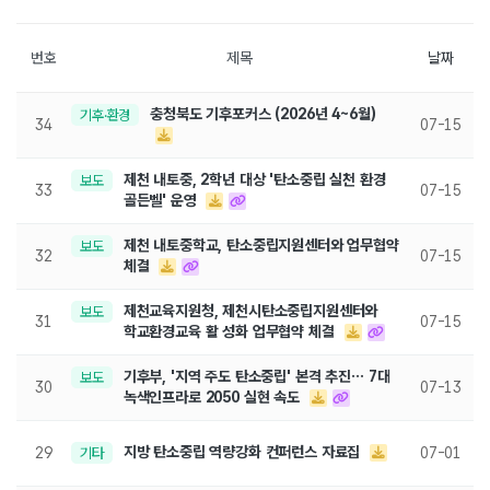
번호
제목
날짜
충청북도 기후포커스 (2026년 4~6월)
기후·환경
34
07-15
제천 내토중, 2학년 대상 '탄소중립 실천 환경
보도
33
07-15
골든벨' 운영
제천 내토중학교, 탄소중립지원센터와 업무협약
보도
32
07-15
체결
제천교육지원청, 제천시탄소중립지원센터와
보도
31
07-15
학교환경교육 활 성화 업무협약 체결
기후부, '지역 주도 탄소중립' 본격 추진… 7대
보도
30
07-13
녹색인프라로 2050 실현 속도
지방 탄소중립 역량강화 컨퍼런스 자료집
29
기타
07-01