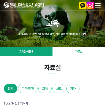
교육
탄소중립 정책 연구와 실행의 허브, 지속 가능한 성장의 중심 제천
교육참여안내
자료실
자료실
전체
기후·환경
교육
보도
기타
Total 34건
1 페이지