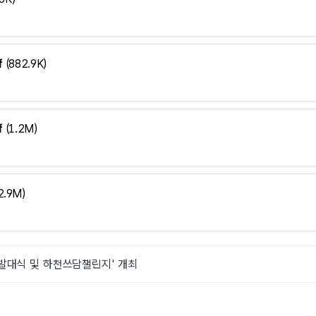
f
(882.9K)
f
(1.2M)
2.9M)
발대식 및 하천쓰담챌린지' 개최