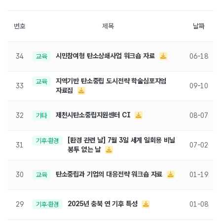
번호
제목
날짜
시민참여형 탄소상쇄사업 워크숍 자료
34
교육
06-18
지역기반 탄소중립 도시전략 학술심포지엄
교육
33
09-10
자료집
제천시탄소중립지원센터 CI
32
기타
08-07
[환경 관련 날] 7월 3일 세계 일회용 비닐
기후·환경
31
07-02
봉투 없는 날
탄소중립과 기업의 대응전략 워크숍 자료
30
교육
01-19
2025년 충북 연 기후 특성
29
기후·환경
01-08