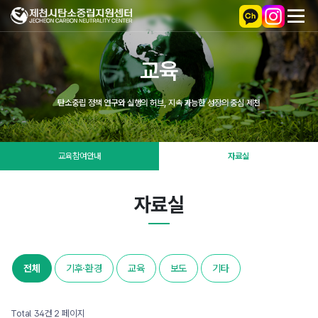
교육
탄소중립 정책 연구와 실행의 허브, 지속 가능한 성장의 중심 제천
교육참여안내
자료실
자료실
전체
기후·환경
교육
보도
기타
Total 34건
2 페이지