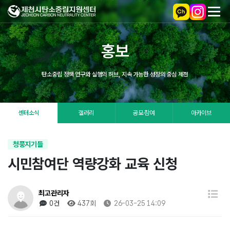
홍보
탄소중립 정책 연구와 실행의 허브, 지속 가능한 성장의 중심 제천
센터소식
갤러리
공모·참여
아카이브
청풍지기들
시민참여단 역량강화 교육 신청
최고관리자
0건
437회
26-03-25 14:09