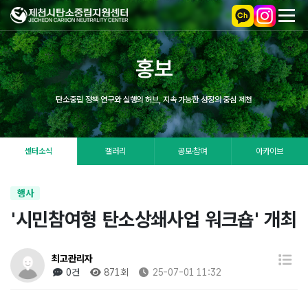
홍보
탄소중립 정책 연구와 실행의 허브, 지속 가능한 성장의 중심 제천
센터소식
갤러리
공모·참여
아카이브
행사
'시민참여형 탄소상쇄사업 워크숍' 개최
최고관리자
0건
871회
25-07-01 11:32