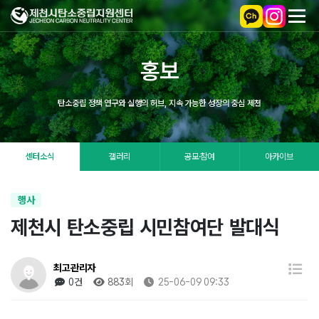
홍보
탄소중립 정책 연구와 실행의 허브, 지속 가능한 성장의 중심 제천
센터소식
갤러리
공모·참여
아카이브
행사
제천시 탄소중립 시민참여단 발대식
최고관리자
0건
883회
25-06-09 09:33