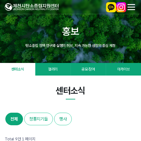
홍보
탄소중립 정책 연구와 실행의 허브, 지속 가능한 성장의 중심 제천
센터소식
갤러리
공모·참여
아카이브
센터소식
전체
청풍지기들
행사
Total 9건
1 페이지